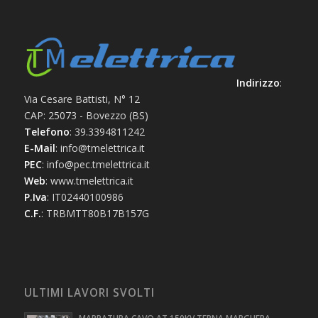
Indirizzo
:
Via Cesare Battisti, N° 12
CAP: 25073 - Bovezzo (BS)
Telefono
: 39.3394811242
E-Mail
: info@tmelettrica.it
PEC
: info@pec.tmelettrica.it
Web
: www.tmelettrica.it
P.Iva
: IT02440100986
C.F.
: TRBMTT80B17B157G
ULTIMI LAVORI SVOLTI
MAPPATURA CAVO AT 150KV TERNA MARGHERA