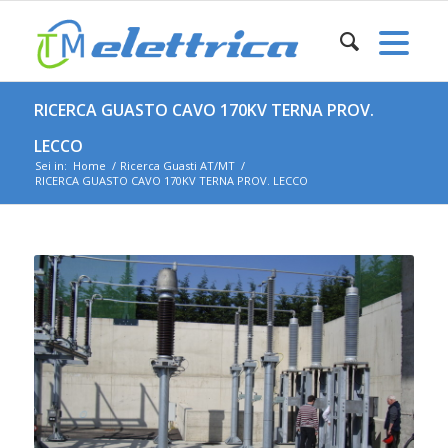
RICERCA GUASTO CAVO 170KV TERNA PROV.
LECCO
Sei in:
Home
/
Ricerca Guasti AT/MT
/
RICERCA GUASTO CAVO 170KV TERNA PROV. LECCO