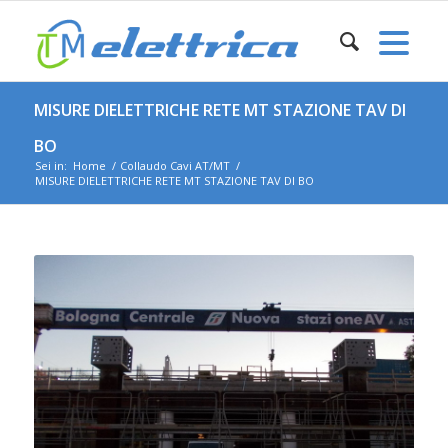
MISURE DIELETTRICHE RETE MT STAZIONE TAV DI
BO
Sei in:
Home
/
Collaudo Cavi AT/MT
/
MISURE DIELETTRICHE RETE MT STAZIONE TAV DI BO