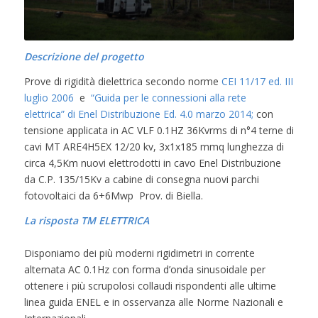
Descrizione del progetto
Prove di rigidità dielettrica secondo norme
CEI 11/17 ed. III
luglio 2006
e
“Guida per le connessioni alla rete
elettrica” di Enel Distribuzione Ed. 4.0 marzo 2014;
con
tensione applicata in AC VLF 0.1HZ 36Kvrms di n°4 terne di
cavi MT ARE4H5EX 12/20 kv, 3x1x185 mmq lunghezza di
circa 4,5Km nuovi elettrodotti in cavo Enel Distribuzione
da C.P. 135/15Kv a cabine di consegna nuovi parchi
fotovoltaici da 6+6Mwp Prov. di Biella.
La risposta TM ELETTRICA
Disponiamo dei più moderni rigidimetri in corrente
alternata AC 0.1Hz con forma d’onda sinusoidale per
ottenere i più scrupolosi collaudi rispondenti alle ultime
linea guida ENEL e in osservanza alle Norme Nazionali e