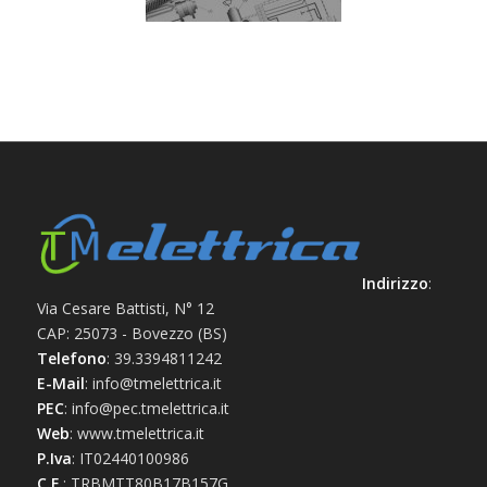
Indirizzo
:
Via Cesare Battisti, N° 12
CAP: 25073 - Bovezzo (BS)
Telefono
: 39.3394811242
E-Mail
: info@tmelettrica.it
PEC
: info@pec.tmelettrica.it
Web
: www.tmelettrica.it
P.Iva
: IT02440100986
C.F.
: TRBMTT80B17B157G