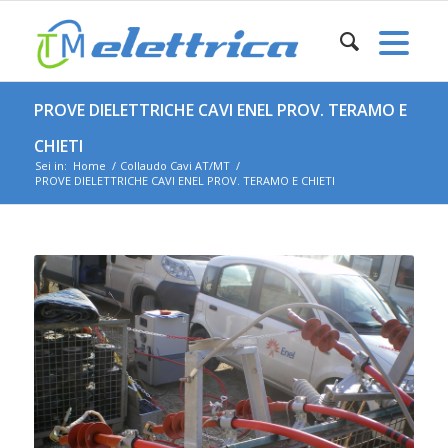
PROVE DIELETTRICHE CAVI ENEL PROV. TERAMO E
CHIETI
Sei in:
Home
/
Collaudo Cavi AT/MT
/
PROVE DIELETTRICHE CAVI ENEL PROV. TERAMO E CHIETI