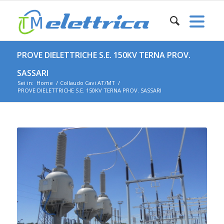
PROVE DIELETTRICHE S.E. 150KV TERNA PROV.
SASSARI
Sei in:
Home
/
Collaudo Cavi AT/MT
/
PROVE DIELETTRICHE S.E. 150KV TERNA PROV. SASSARI