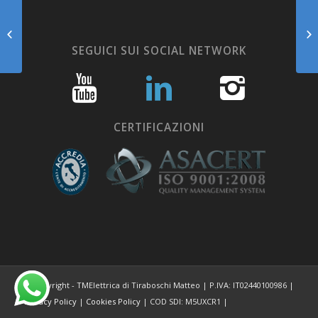
MISURE
DIELETTRICA CAVI
SEGUICI SUI SOCIAL NETWORK
AT OF 150Kv PROV.
UDINE
CERTIFICAZIONI
© Copyright - TMElettrica di Tiraboschi Matteo | P.IVA: IT02440100986 |
Privacy Policy
|
Cookies Policy
| COD SDI: M5UXCR1 |