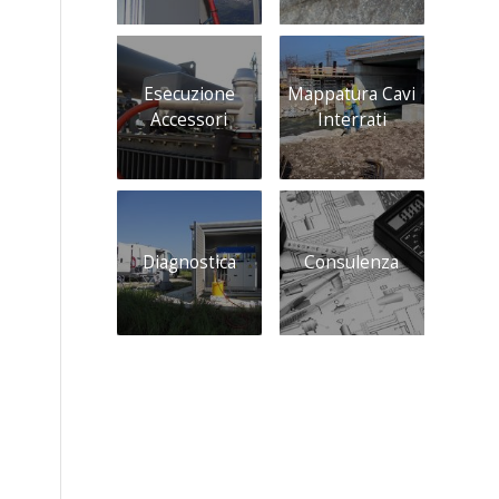
Esecuzione
Mappatura Cavi
Accessori
Interrati
Diagnostica
Consulenza