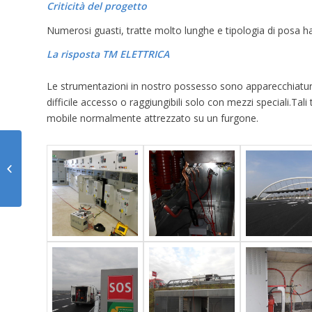
Criticità del progetto
Numerosi guasti, tratte molto lunghe e tipologia di posa h
La risposta TM ELETTRICA
Le strumentazioni in nostro possesso sono apparecchiature
difficile accesso o raggiungibili solo con mezzi speciali.Tali 
mobile normalmente attrezzato su un furgone.
RICERCA GUASTO
CAVO AAT 220KV
TERNA TORINO