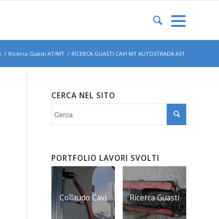
e
/
Ricerca Guasti AT/MT
/
RICERCA GUASTI CAVI MT AUTOSTRADA A31
CERCA NEL SITO
PORTFOLIO LAVORI SVOLTI
Collaudo Cavi
Ricerca Guasti