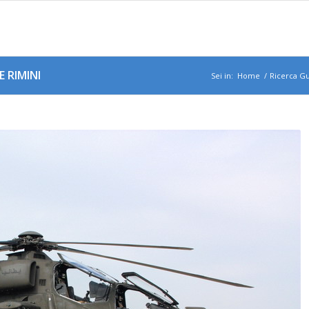
 RIMINI
Sei in:
Home
/
Ricerca G