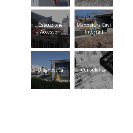
Esecuzione
Mappatura Cavi
Accessori
Interrati
Diagnostica
Consulenza