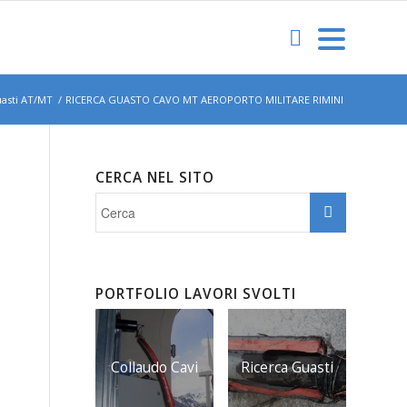
uasti AT/MT
/
RICERCA GUASTO CAVO MT AEROPORTO MILITARE RIMINI
CERCA NEL SITO
PORTFOLIO LAVORI SVOLTI
Collaudo Cavi
Ricerca Guasti