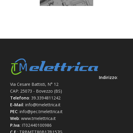
Indirizzo
:
Via Cesare Battisti, N° 12
CAP: 25073 - Bovezzo (BS)
Telefono
: 39.3394811242
E-Mail
: info@tmelettrica.it
PEC
: info@pec.tmelettrica.it
Web
: www.tmelettrica.it
P.Iva
: IT02440100986
C.F.
: TRBMTT80B17B157G