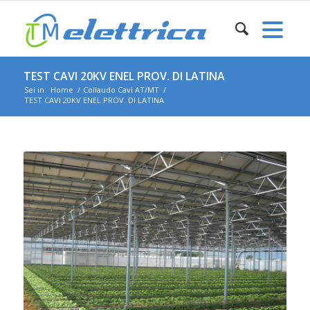
TEST CAVI 20KV ENEL PROV. DI LATINA
Sei in:
Home
/
Collaudo Cavi AT/MT
/
TEST CAVI 20KV ENEL PROV. DI LATINA